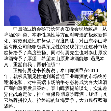
中国酒业协会秘书长何勇在峰会现场致辞，从
啤酒的种类、本源性属性等方面对啤酒的极致新鲜
化、有效创造性趋势做了深度阐述，对山东泰山啤
酒有限公司能够极具预见性的发现并抓住这种市场
趋势给予了高度赞扬。同时何勇先生也对泰山原浆
啤酒寄予了厚望，希望泰山原浆啤酒能够“遇见本
真，重塑自我，再创佳绩”！
正如何勇秘书长所说，泰山啤酒早在2010
年，就极具预见性地判断普通工业啤酒的市场终将
逐渐饱和，对中高端市场的争夺必将成为各大啤酒
厂商的重要发展策略。泰山啤酒提前谋划，实施差
异化战略定位，推广短保质期原浆啤酒，规避与其
它品牌拼投入、抢终端的红海竞争，大力践行蓝海
战略。