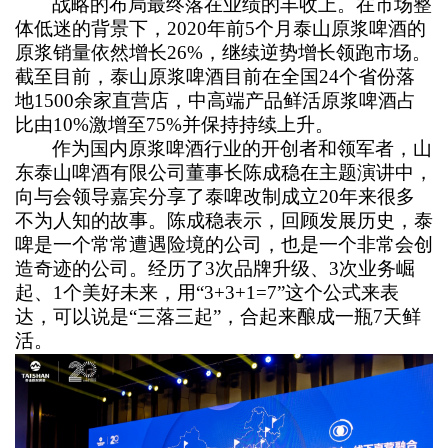
战略的布局最终落在业绩的丰收上。在市场整
体低迷的背景下，2020年前5个月泰山原浆啤酒的
原浆销量依然增长26%，继续逆势增长领跑市场。
截至目前，泰山原浆啤酒目前在全国24个省份落
地1500余家直营店，中高端产品鲜活原浆啤酒占
比由10%激增至75%并保持持续上升。
作为国内原浆啤酒行业的开创者和领军者，山
东泰山啤酒有限公司董事长陈成稳在主题演讲中，
向与会领导嘉宾分享了泰啤改制成立20年来很多
不为人知的故事。陈成稳表示，回顾发展历史，泰
啤是一个常常遭遇险境的公司，也是一个非常会创
造奇迹的公司。经历了3次品牌升级、3次业务崛
起、1个美好未来，用“3+3+1=7”这个公式来表
达，可以说是“三落三起”，合起来酿成一瓶7天鲜
活。